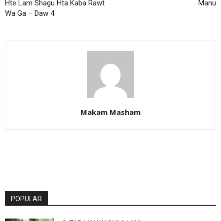
Hte Lam Shagu Hta Kaba Rawt
Manu
Wa Ga – Daw 4
Makam Masham
POPULAR