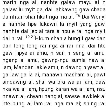
marin nga ai: nanhte galaw mayu ai n
galaw lu myit ga, dai lahkawng gaw shada
18
da nhtan shai hkat nga ma ai.
Dai Wenyi
e nanhte hpe lakawn la myit yang gaw,
nanhte dai jep ai tara a npu e rai nga myit
19-21
dai n rai.
Hkum shan a bungli gaw dan
dan leng leng rai nga ai rai nna, dai hte
gaw: hpye ai amu, n san n seng ai amu,
ngang ai amu, gawng-ngu sumla naw ai
lam, Mandan lakle amu, n dawng n yawt ai,
ga law ga la ai, manawn masham ai, pawt
sindawng ai, shai wa bra wa ai lam, daw
hka wa ai lam, hpung karan wa ai lam, nsu
nnawn ai, chyaru nang ai, sawse lawklek ai
hte bung ai lam rai nga ma ai; shing rai