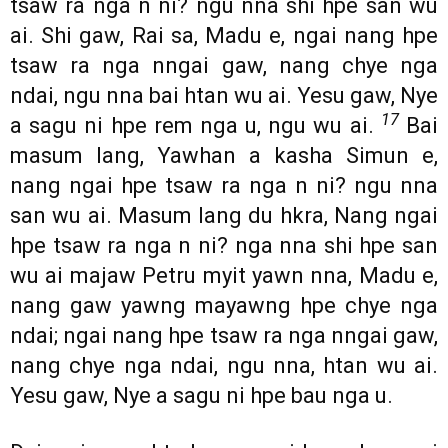
tsaw ra nga n ni? ngu nna shi hpe san wu
ai. Shi gaw, Rai sa, Madu e, ngai nang hpe
tsaw ra nga nngai gaw, nang chye nga
ndai, ngu nna bai htan wu ai. Yesu gaw, Nye
17
a sagu ni hpe rem nga u, ngu wu ai.
Bai
masum lang, Yawhan a kasha Simun e,
nang ngai hpe tsaw ra nga n ni? ngu nna
san wu ai. Masum lang du hkra, Nang ngai
hpe tsaw ra nga n ni? nga nna shi hpe san
wu ai majaw Petru myit yawn nna, Madu e,
nang gaw yawng mayawng hpe chye nga
ndai; ngai nang hpe tsaw ra nga nngai gaw,
nang chye nga ndai, ngu nna, htan wu ai.
Yesu gaw, Nye a sagu ni hpe bau nga u.