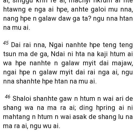
ai, singgu krin re ai, machyi hkrum ai hte
htawng e nga ai hpe, anhte galoi mu nna,
nang hpe n galaw daw ga ta? ngu nna htan
na mu ai.
45
Dai rai nna, Ngai nanhte hpe teng teng
tsun ma de ga, Ndai ni hta na kaji htum ai
wa hpe nanhte n galaw myit dai majaw,
ngai hpe n galaw myit dai rai nga ai, ngu
nna shanhte hpe htan na mu ai.
46
Shaloi shanhte gaw n htum n wai ari de
shang wa na ma ra ai; ding hpring ai ni
mahtang n htum n wai asak de shang lu na
ma ra ai, ngu wu ai.