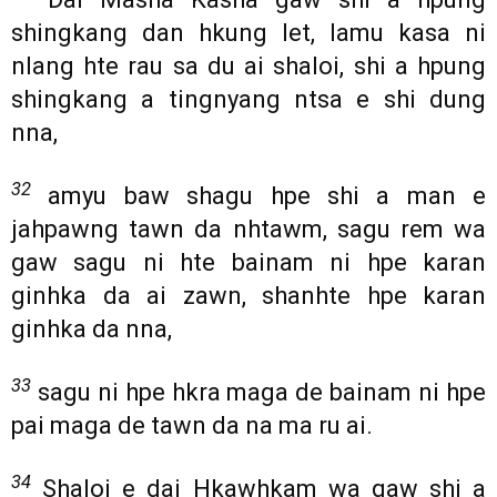
shingkang dan hkung let, lamu kasa ni
nlang hte rau sa du ai shaloi, shi a hpung
shingkang a tingnyang ntsa e shi dung
nna,
32
amyu baw shagu hpe shi a man e
jahpawng tawn da nhtawm, sagu rem wa
gaw sagu ni hte bainam ni hpe karan
ginhka da ai zawn, shanhte hpe karan
ginhka da nna,
33
sagu ni hpe hkra maga de bainam ni hpe
pai maga de tawn da na ma ru ai.
34
Shaloi e dai Hkawhkam wa gaw shi a