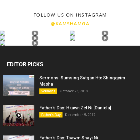
FOLLOW US ON INSTAGRAM
@KAMSHAMGA
EDITOR PICKS
Sermons: Sumsing Sutgan Hte Shinggyim
Masha
October 23, 2018
Sermons
Father’s Day: Hkawn Zet Ni [Daniela]
December 5, 2017
Father's Day
Father’s Day: Tsawm Shayi Ni