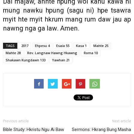
Dai majaw, anhte hpung woi kanu kawa ni
mung nawku hpung (sagu ni) hpe tsawra
myit hte myit hkrum mang rum daw jau ap
nawng nga ga law. Amen.
TAGS
2017
Ehpesu 4
Esaia 55
Kasa 1
Mahte 25
Mahte 28
Rev. Langnaw Hawng Hkawng
Roma 10
Shakawn Kungdawn 133
Yawhan 21
Previous article
Next article
Bible Study: Hkristu Ngu Ai Baw
Sermons: Hkrang Bung Masha