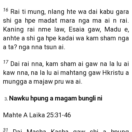
16
Rai ti mung, nlang hte wa dai kabu gara
shi ga hpe madat mara nga ma ai n rai.
Kaning rai nme law, Esaia gaw, Madu e,
anhte a shi ga hpe kadai wa kam sham nga
a ta? nga nna tsun ai.
17
Dai rai nna, kam sham ai gaw na la lu ai
kaw nna, na la lu ai mahtang gaw Hkristu a
mungga a majaw pru wa ai.
Nawku hpung a magam bungli ni
Mahte A Laika 25:31-46
31
Dai Masha Kasha gaw shi a hpung