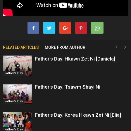
RELATED ARTICLES
MORE FROM AUTHOR
Father’s Day: Hkawn Zet Ni [Daniela]
Father's Day
Father’s Day: Tsawm Shayi Ni
Father's Day
Father’s Day: Korea Hkawn Zet Ni [Elia]
Father's Day