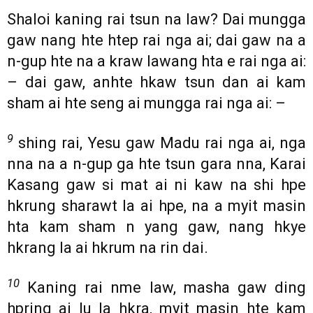
Shaloi kaning rai tsun na law? Dai mungga
gaw nang hte htep rai nga ai; dai gaw na a
n-gup hte na a kraw lawang hta e rai nga ai:
– dai gaw, anhte hkaw tsun dan ai kam
sham ai hte seng ai mungga rai nga ai: –
9
shing rai, Yesu gaw Madu rai nga ai, nga
nna na a n-gup ga hte tsun gara nna, Karai
Kasang gaw si mat ai ni kaw na shi hpe
hkrung sharawt la ai hpe, na a myit masin
hta kam sham n yang gaw, nang hkye
hkrang la ai hkrum na rin dai.
10
Kaning rai nme law, masha gaw ding
hpring ai lu la hkra, myit masin hte kam