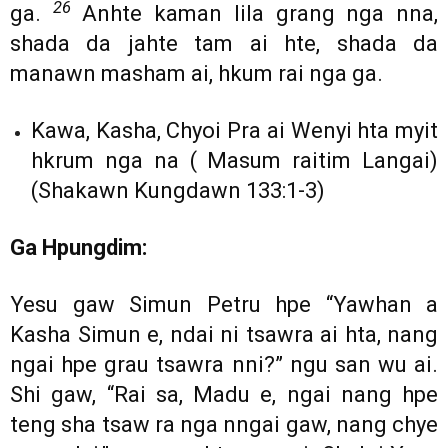
26
ga.
Anhte kaman lila grang nga nna,
shada da jahte tam ai hte, shada da
manawn masham ai, hkum rai nga ga.
Kawa, Kasha, Chyoi Pra ai Wenyi hta myit
hkrum nga na ( Masum raitim Langai)
(Shakawn Kungdawn 133:1-3)
Ga Hpungdim:
Yesu gaw Simun Petru hpe “Yawhan a
Kasha Simun e, ndai ni tsawra ai hta, nang
ngai hpe grau tsawra nni?” ngu san wu ai.
Shi gaw, “Rai sa, Madu e, ngai nang hpe
teng sha tsaw ra nga nngai gaw, nang chye