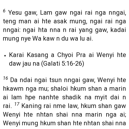
6
Yesu gaw, Lam gaw ngai rai nga nngai,
teng man ai hte asak mung, ngai rai nga
nngai: ngai hta nna n rai yang gaw, kadai
mung nye Wa kaw n du wa lu ai.
Karai Kasang a Chyoi Pra ai Wenyi hte
daw jau na (Galati 5:16-26)
16
Da ndai ngai tsun nngai gaw, Wenyi hte
hkawm nga mu; shaloi hkum shan a marin
ai lam hpe nanhte shadik na myit dai n
17
rai.
Kaning rai nme law, hkum shan gaw
Wenyi hte nhtan shai nna marin nga ai;
Wenyi mung hkum shan hte nhtan shai nna