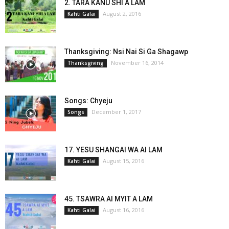
2. TARA KANU SHI A LAM
August 2, 2016
Kahti Galai
Thanksgiving: Nsi Nai Si Ga Shagawp
November 16, 2014
Thanksgiving
Songs: Chyeju
December 1, 2017
Songs
17. YESU SHANGAI WA AI LAM
August 15, 2016
Kahti Galai
45. TSAWRA AI MYIT A LAM
August 16, 2016
Kahti Galai