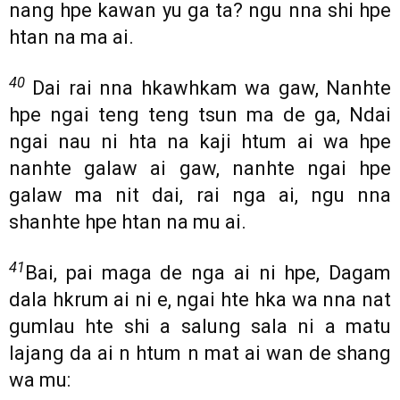
nang hpe kawan yu ga ta? ngu nna shi hpe
htan na ma ai.
40
Dai rai nna hkawhkam wa gaw, Nanhte
hpe ngai teng teng tsun ma de ga, Ndai
ngai nau ni hta na kaji htum ai wa hpe
nanhte galaw ai gaw, nanhte ngai hpe
galaw ma nit dai, rai nga ai, ngu nna
shanhte hpe htan na mu ai.
41
Bai, pai maga de nga ai ni hpe, Dagam
dala hkrum ai ni e, ngai hte hka wa nna nat
gumlau hte shi a salung sala ni a matu
lajang da ai n htum n mat ai wan de shang
wa mu: