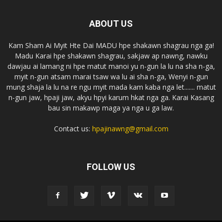
ABOUT US
Kam Sham Ai Myit Hte Dai MADU hpe shakawn shagrau nga ga!
Madu Karai hpe shakawn shagrau, sakjaw ap nawng, nawku
dawjau ai lamang ni hpe matut manoi yu n-gun la lu na sha n-ga,
myit n-gun atsam marai tsaw wa lu ai sha n-ga, Wenyi n-gun
mung shaja la lu na re ngu myit mada kam kaba nga let....... matut
n-gun jaw, hpaji jaw, akyu hpyi karum hkat nga ga. Karai Kasang
bau sin makawp maga ya nga u ga law.
Contact us:
hpajinawng@gmail.com
FOLLOW US