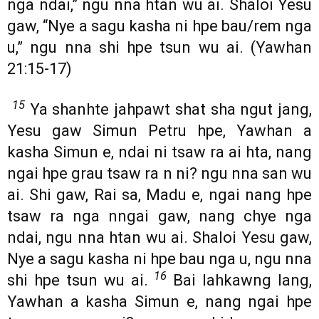
nga ndai,” ngu nna htan wu ai. Shaloi Yesu
gaw, “Nye a sagu kasha ni hpe bau/rem nga
u,” ngu nna shi hpe tsun wu ai. (Yawhan
21:15-17)
15
Ya shanhte jahpawt shat sha ngut jang,
Yesu gaw Simun Petru hpe, Yawhan a
kasha Simun e, ndai ni tsaw ra ai hta, nang
ngai hpe grau tsaw ra n ni? ngu nna san wu
ai. Shi gaw, Rai sa, Madu e, ngai nang hpe
tsaw ra nga nngai gaw, nang chye nga
ndai, ngu nna htan wu ai. Shaloi Yesu gaw,
Nye a sagu kasha ni hpe bau nga u, ngu nna
16
shi hpe tsun wu ai.
Bai lahkawng lang,
Yawhan a kasha Simun e, nang ngai hpe