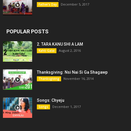
December 5, 2017
Father's Day
POPULAR POSTS
2. TARA KANU SHI A LAM
August 2, 2016
Kahti Galai
Thanksgiving: Nsi Nai Si Ga Shagawp
November 16, 2014
Thanksgiving
Songs: Chyeju
December 1, 2017
Songs