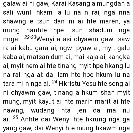
galaw ai ni gaw, Karai Kasang a mungdan a
sali wunli hkam la lu na n rai, nga nna
shawng e tsun dan ni ai hte maren, ya
mung nanhte hpe tsun shadum nga
22-23
nngai.
Wenyi a asi chyawm gaw tsaw
ra ai kabu gara ai, ngwi pyaw ai, myit galu
kaba ai, matsan dum ai, mai kaja ai, kangka
ai, myit nem ai hte tinang myit hpe hkang lu
na rai nga ai: dai lam hte hpe hkum lu na
24
tara mi n nga ai.
Hkristu Yesu hte seng ai
ni chyawm gaw, tinang a hkum shan myit
mung, myit kayut ai hte marin marit ai hte
nawng, wudang hta jen da ma nu
25
ai.
Anhte dai Wenyi hte hkrung nga ga
yang gaw, dai Wenyi hte mung hkawm nga